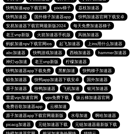
快鸭加速app下载官网
pixiv梯子
荔枝加速器
快鸭加速器
国外梯子加速器app
快鸭加速器官网下载安卓
安易加速器下载官网最新版2024
每天免费加速器梯子
老王vnp新版
火箭加速器手机版
风驰加速器
蚂蚁加速npv下载官网ios
起飞加速器
上ins用什么加速器
abc加速器
快鸭游戏加速器
西柚加速器
hammer加速器
神灯vp加速
老王vnp新版
柠檬加速器
快鸭加速器app下载免费
黑豹加速
快鸭梯子加速器
鲸鱼加速器
快鸭app加速器下载安卓
国外加速器
原子加速器
快鸭加速器
飞机加速
银河加速器
雷霆vqn加速官网
vpv免费下载
纵云梯加速器官网
免费谷歌加速器app
云梯加速
原子加速器app下载官网最新版
水母加速
啊哈加速器
picacg加速器
元链加速器下载
元链加速器最新版下载
快橙加速器官网
银河加速海外网络
猫猫云