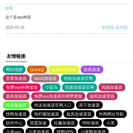
游客
这个是app神器
2025-01-18
支持
[0]
反对
[0]
友情链接
网站地图
QuickQ
旋风加速度器
旋风加速
坚果加速器
tiktok加速器
狗急加速器官网
免费vqn外网加速
小蓝鸟
优途加速器官网
风驰加速器
旋风加速器
免费vps加速器外网苹果版
旋风加速度器
快连加速器
快连加速器官网入口
原子加速器
快鸭加速器
快柠檬加速器
旋风加速度器
外网网址导航
软件中心
雷霆加速
狂飙加速器
哔咔漫画
小美
小美vpn
小美加速器
快鸭VPN
小黄鸭加速器