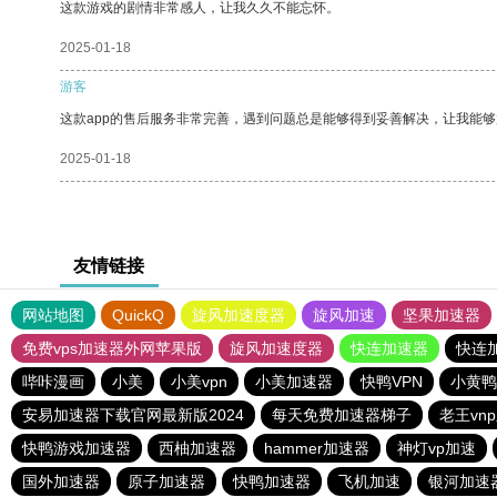
这款游戏的剧情非常感人，让我久久不能忘怀。
2025-01-18
游客
这款app的售后服务非常完善，遇到问题总是能够得到妥善解决，让我能
2025-01-18
友情链接
网站地图
QuickQ
旋风加速度器
旋风加速
坚果加速器
免费vps加速器外网苹果版
旋风加速度器
快连加速器
快连
哔咔漫画
小美
小美vpn
小美加速器
快鸭VPN
小黄鸭
安易加速器下载官网最新版2024
每天免费加速器梯子
老王vn
快鸭游戏加速器
西柚加速器
hammer加速器
神灯vp加速
国外加速器
原子加速器
快鸭加速器
飞机加速
银河加速