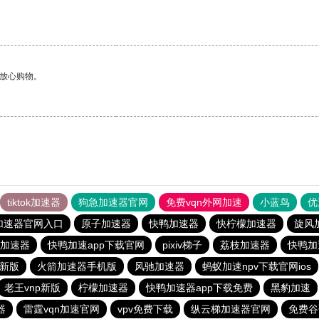
够放心购物。
tiktok加速器
狗急加速器官网
免费vqn外网加速
小蓝鸟
优
加速器官网入口
原子加速器
快鸭加速器
快柠檬加速器
旋风
加速器
快鸭加速app下载官网
pixiv梯子
荔枝加速器
快鸭加
p新版
火箭加速器手机版
风驰加速器
蚂蚁加速npv下载官网ios
老王vnp新版
柠檬加速器
快鸭加速器app下载免费
黑豹加速
器
雷霆vqn加速官网
vpv免费下载
纵云梯加速器官网
免费谷