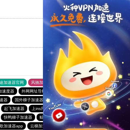
支持
[0]
反对
[0]
支持
[0]
反对
[0]
途加速器官网
风驰加速器
旋风加速器
加速度器
外网网址导航
软件中心
雷霆加速
狂飙加速器
速器
国外梯子加速器app
快鸭加速器官网下载安卓
起飞加速器
上ins用什么加速器
abc加速器
快鸭梯子加速器
鲸鱼加速器
快鸭app加速器下载安卓
歌加速器app
云梯加速
原子加速器app下载官网最新版