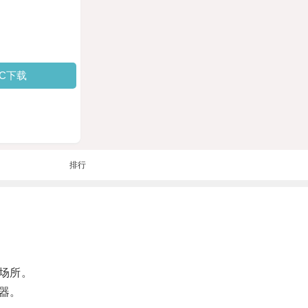
PC下载
排行
场所。
器。